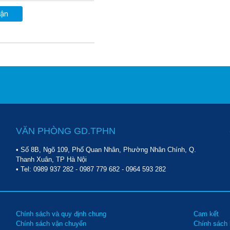
uận
VĂN PHÒNG GD.TPHN
• Số 8B, Ngõ 109, Phố Quan Nhân, Phường Nhân Chính, Q.
Thanh Xuân, TP Hà Nội
• Tel:
0989 937 282
-
0987 779 682
-
0964 593 282
Chính sách và quy định chung
Cam kết
Chính sách vận chuyển
Chính sách