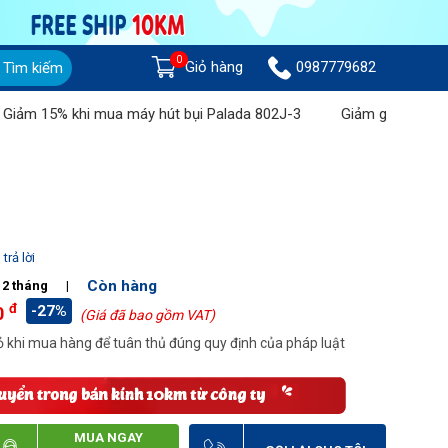
0
Giỏ hàng
0987779682
Tìm kiếm
15% khi mua máy hút bụi Palada 802J-3
Giảm giá lên đến 1 tri
trả lời
Còn hàng
12 tháng
|
đ
-27%
0
(Giá đã bao gồm VAT)
 khi mua hàng để tuân thủ đúng quy định của pháp luật
MUA NGAY