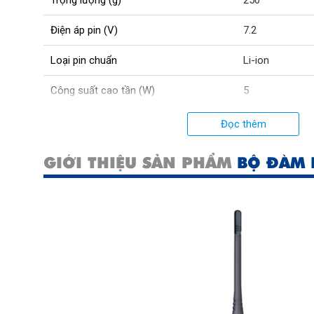
Điện áp pin (V)
7.2
Loại pin chuẩn
Li-ion
Công suất cao tần (W)
5
Dải tần số UHF (Mhz)
400 - 470
Đọc thêm
Số kênh tần số
16
GIỚI THIỆU SẢN PHẨM
BỘ ĐÀM 
Thời gian sử dụng Pin (giờ)
14
Kích thước (mm)
50x110x25
Dung lượng pin (mAh)
2400
Băng tần sử dụng
UHF
Cự li liên lạc (km)
1 - 5 (tuỳ theo 