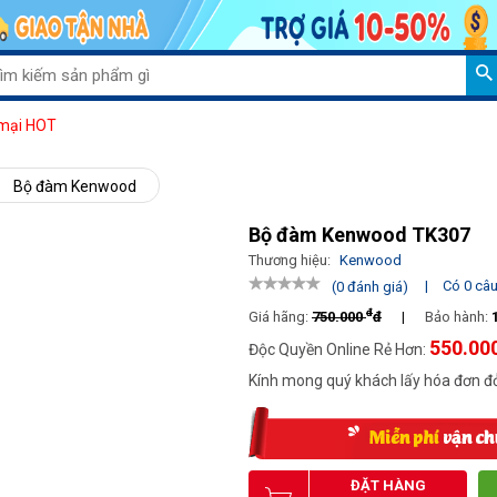
Giảm 
mại HOT
Bộ đàm Kenwood
Bộ đàm Kenwood TK307
Thương hiệu:
Kenwood
|
Có 0 câu 
(0 đánh giá)
đ
Giá hãng:
750.000
đ
|
Bảo hành:
550.00
Độc Quyền Online Rẻ Hơn:
Kính mong quý khách lấy hóa đơn đỏ
ĐẶT HÀNG