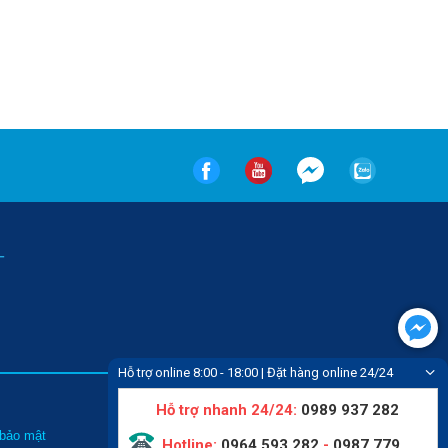
-
Hỗ trợ online 8:00 - 18:00 | Đặt hàng online 24/24
Hỗ trợ nhanh 24/24:
0989 937 282
Tin tức
 bảo mật
Liên hệ
Hotline:
0964 593 282
-
0987 779