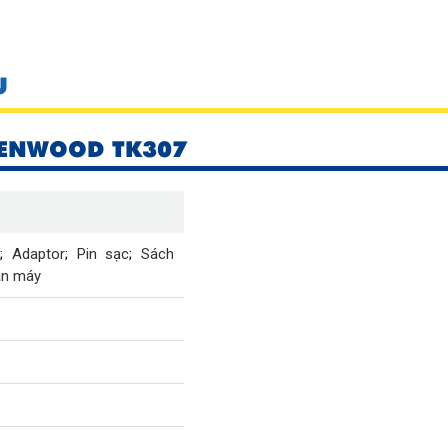
U
ENWOOD TK307
n
;
Adaptor
;
Pin sạc
;
Sách
ân máy