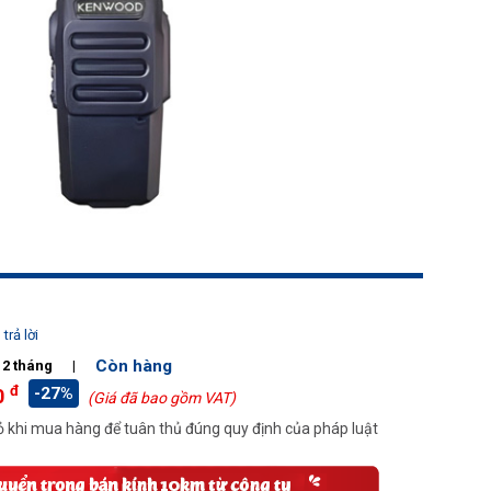
trả lời
Còn hàng
12 tháng
|
đ
-27%
0
(Giá đã bao gồm VAT)
 khi mua hàng để tuân thủ đúng quy định của pháp luật