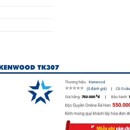
KENWOOD TK307
Thương hiệu:
Kenwood
|
Có 0 câu 
(0 đánh giá)
đ
Giá hãng:
750.000
đ
|
Bảo hành:
550.00
Độc Quyền Online Rẻ Hơn:
Kính mong quý khách lấy hóa đơn đỏ
vật cản)