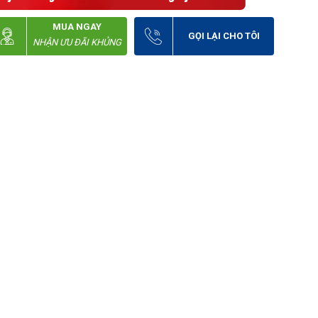
MUA NGAY
GỌI LẠI CHO TÔI
NHẬN ƯU ĐÃI KHỦNG