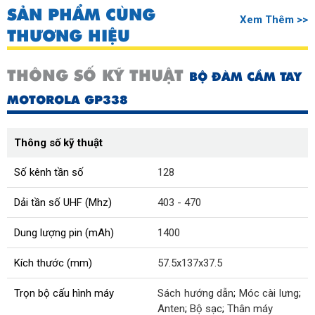
SẢN PHẨM CÙNG
Xem Thêm >>
THƯƠNG HIỆU
THÔNG SỐ KỸ THUẬT
BỘ ĐÀM CẦM TAY
MOTOROLA GP338
Thông số kỹ thuật
Số kênh tần số
128
Dải tần số UHF (Mhz)
403 - 470
Dung lượng pin (mAh)
1400
Kích thước (mm)
57.5x137x37.5
Trọn bộ cấu hình máy
Sách hướng dẫn
;
Móc cài lưng
;
Anten
;
Bộ sạc
;
Thân máy