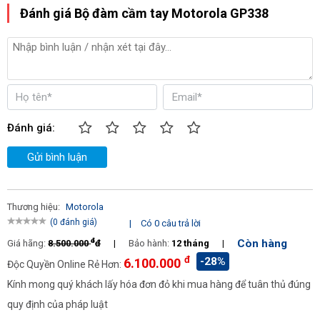
Bộ đàm Motorola GP338 có thiết kế nhỏ gọn
Đánh giá Bộ đàm cầm tay Motorola GP338
Đánh giá:
Gửi bình luận
Thương hiệu:
Motorola
(0 đánh giá)
|
Có 0 câu trả lời
đ
Còn hàng
Giá hãng:
8.500.000
đ
|
Bảo hành:
12 tháng
|
đ
-28%
6.100.000
Độc Quyền Online Rẻ Hơn:
Bộ sản phẩm máy bộ đàm Motorola GP338
Kính mong quý khách lấy hóa đơn đỏ khi mua hàng để tuân thủ đúng
Phạm vi liên lạc rộng với 128 kênh liên lạc
quy định của pháp luật
Bộ đàm Motorola GP338 sở hữu đến 128 kênh liên lạc với công