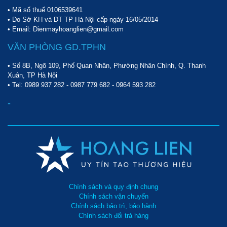
kênh liên lạc, cột sóng, công suất phát,…để người dùng tiện theo
• Mã số thuế 0106539641
dõi và tùy chỉnh sao cho phù hợp. Tích hợp đèn màn hình giúp
• Do Sở KH và ĐT TP Hà Nội cấp ngày 16/05/2014
người dùng có thể cài đặt bộ đàm Motorola GP338 ngay cả trong
• Email: Dienmayhoanglien@gmail.com
điều kiện thiếu sáng.
VĂN PHÒNG GD.TPHN
• Số 8B, Ngõ 109, Phố Quan Nhân, Phường Nhân Chính, Q. Thanh
Xuân, TP Hà Nội
• Tel:
0989 937 282
-
0987 779 682
-
0964 593 282
-
Chính sách và quy định chung
Chính sách vận chuyển
Chính sách bảo trì, bảo hành
Chính sách đổi trả hàng