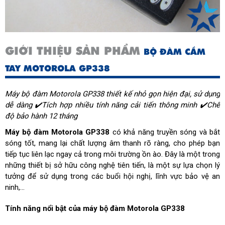
(tháng)
Công suất âm thanh (W)
0.5
GIỚI THIỆU SẢN PHẨM
BỘ ĐÀM CẦM
Loại pin chuẩn
Ni-Mh
TAY MOTOROLA GP338
Trọng lượng (g)
428
Máy bộ đàm Motorola GP338 thiết kế nhỏ gọn hiện đại, sử dụng
Chuẩn kín khít
IP54
dễ dàng ✔️Tích hợp nhiều tính năng cải tiến thông minh ✔️Chế
độ bảo hành 12 tháng
Cự li liên lạc (km)
1 - 5 (tuỳ theo vật cản)
Máy bộ đàm Motorola GP338
có khả năng truyền sóng và bắt
Thời gian sạc pin (giờ)
14
sóng tốt, mang lại chất lượng âm thanh rõ ràng, cho phép bạn
tiếp tục liên lạc ngay cả trong môi trường ồn ào. Đây là một trong
Băng tần sử dụng
VHF
;
UHF
những thiết bị sở hữu công nghệ tiên tiến, là một sự lựa chọn lý
tưởng để sử dụng trong các buổi hội nghị, lĩnh vực bảo vệ an
ninh,...
Tính năng nổi bật của máy bộ đàm Motorola GP338