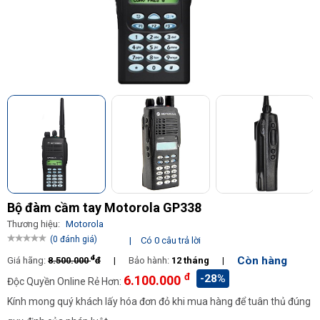
Bộ đàm cầm tay Motorola GP338
Thương hiệu:
Motorola
(0 đánh giá)
|
Có 0 câu trả lời
đ
Còn hàng
Giá hãng:
8.500.000
đ
|
Bảo hành:
12 tháng
|
đ
-28%
6.100.000
Độc Quyền Online Rẻ Hơn:
Kính mong quý khách lấy hóa đơn đỏ khi mua hàng để tuân thủ đúng