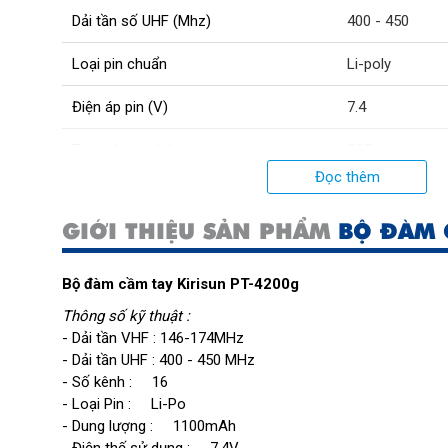
Dải tần số UHF (Mhz)
400 - 450
Loại pin chuẩn
Li-poly
Điện áp pin (V)
7.4
Trọng lượng (g)
235
Đọc thêm
GIỚI THIỆU SẢN PHẨM
BỘ ĐÀM 
Bộ đàm cầm tay Kirisun PT-4200g
Thông số kỹ thuật :
- Dải tần VHF : 146-174MHz
- Dải tần UHF : 400 - 450 MHz
- Số kênh : 16
- Loại Pin : Li-Po
- Dung lượng : 1100mAh
- Điện thế sử dụng : 7.4V