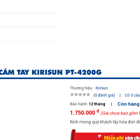
CẦM TAY KIRISUN PT-4200G
Thương hiệu:
Kirisun
|
Có 0 câu 
(0 đánh giá)
Còn hàng
Bảo hành:
12 tháng
|
đ
1.750.000
(Giá chưa bao gồm 
Kính mong quý khách lấy hóa đơn đỏ