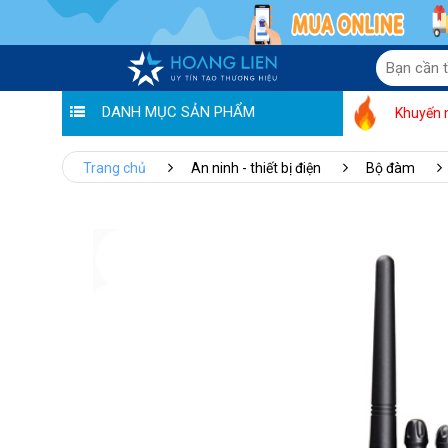
DANH MỤC SẢN PHẨM
Khuyến 
Trang chủ
An ninh - thiết bị điện
Bộ đàm