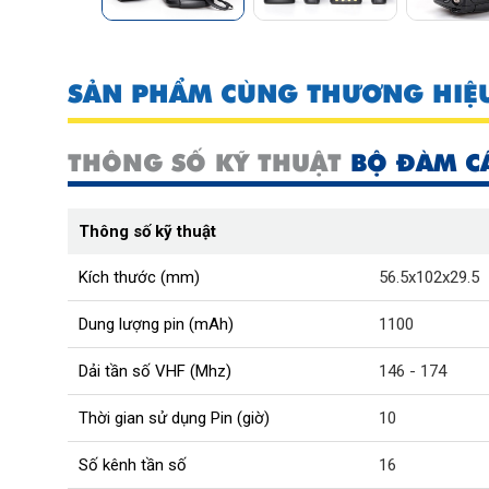
SẢN PHẨM CÙNG THƯƠNG HIỆ
THÔNG SỐ KỸ THUẬT
BỘ ĐÀM CẦ
Thông số kỹ thuật
Kích thước (mm)
56.5x102x29.5
Dung lượng pin (mAh)
1100
Dải tần số VHF (Mhz)
146 - 174
Thời gian sử dụng Pin (giờ)
10
Số kênh tần số
16