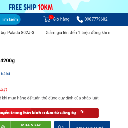
0
Giỏ hàng
0987779682
Tìm kiếm
lada 802J-3
Giảm giá lên đến 1 triệu đồng khi mua Máy chà sàn
-4200g
trả lời
VAT)
 khi mua hàng để tuân thủ đúng quy định của pháp luật
MUA NGAY