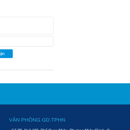
uận
VĂN PHÒNG GD.TPHN