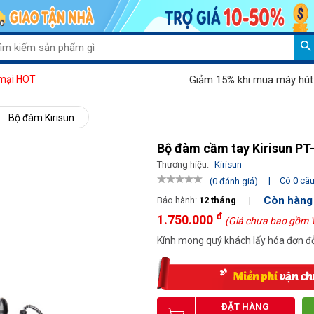
Giảm 15% khi mua máy hút bụi Pa
mại HOT
Bộ đàm Kirisun
Bộ đàm cầm tay Kirisun PT
Thương hiệu:
Kirisun
|
Có 0 câu 
(0 đánh giá)
Còn hàng
Bảo hành:
12 tháng
|
đ
1.750.000
(Giá chưa bao gồm 
Kính mong quý khách lấy hóa đơn đỏ
ĐẶT HÀNG