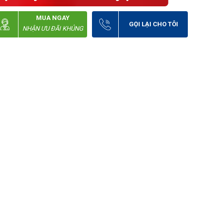
MUA NGAY
GỌI LẠI CHO TÔI
NHẬN ƯU ĐÃI KHỦNG