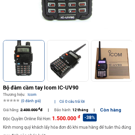
Bộ đàm cầm tay Icom IC-UV90
Thương hiệu:
Icom
(0 đánh giá)
|
Có 0 câu trả lời
đ
Còn hàng
Giá hãng:
2.400.000
đ
|
Bảo hành:
12 tháng
|
đ
-38%
1.500.000
Độc Quyền Online Rẻ Hơn:
Kính mong quý khách lấy hóa đơn đỏ khi mua hàng để tuân thủ đúng