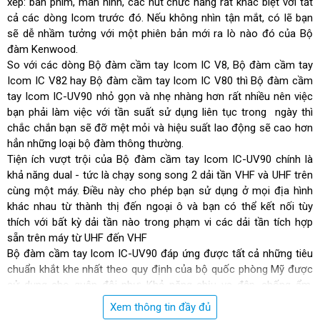
xếp: bàn phím, màn hình, các nút chức năng rất khác biệt với tất
cả các dòng Icom trước đó. Nếu không nhìn tận mắt, có lẽ bạn
sẽ dễ nhầm tưởng với một phiên bản mới ra lò nào đó của Bộ
đàm Kenwood.
So với các dòng Bộ đàm cầm tay Icom IC V8, Bộ đàm cầm tay
Icom IC V82 hay Bộ đàm cầm tay Icom IC V80 thì Bộ đàm cầm
tay Icom IC-UV90 nhỏ gọn và nhẹ nhàng hơn rất nhiều nên việc
bạn phải làm việc với tần suất sử dụng liên tục trong ngày thì
chắc chắn bạn sẽ đỡ mệt mỏi và hiệu suất lao động sẽ cao hơn
hẳn những loại bộ đàm thông thường.
Tiện ích vượt trội của Bộ đàm cầm tay Icom IC-UV90 chính là
khả năng dual - tức là chạy song song 2 dải tần VHF và UHF trên
cùng một máy. Điều này cho phép bạn sử dụng ở mọi địa hình
khác nhau từ thành thị đến ngoại ô và bạn có thể kết nối tùy
thích với bất kỳ dải tần nào trong phạm vi các dải tần tích hợp
sẵn trên máy từ UHF đến VHF
Bộ đàm cầm tay Icom IC-UV90 đáp ứng được tất cả những tiêu
chuẩn khắt khe nhất theo quy định của bộ quốc phòng Mỹ được
sử dụng cho quân đội như: Khả năng chịu va đập, chống ẩm,
chống bụi... nên việc vận hành một sản phẩm đạt chuẩn chắc
Xem thông tin đầy đủ
chắn sẽ làm bạn yên tâm tuyệt đối.