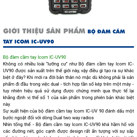
Thời gian bảo hành phụ kiện
6
(tháng)
GIỚI THIỆU SẢN PHẨM
BỘ ĐÀM CẦM
Công suất âm thanh (W)
0.75
TAY ICOM IC-UV90
Điện áp pin (V)
7.2
Bộ đàm cầm tay Icom IC-UV90
Xuất xứ
Nhật Bản
Không có nhiều loài "lưỡng cư" như Bộ đàm cầm tay Icom IC-
UV90 được sản xuất trên thế giới này, vậy điều gì tạo ra sự khác
biệt ở đây? Khi mới ra đời bản thân nó mặc dù không phải là sản
phẩm đi đầu trong việc dual - tích hợp tần số kép trên một máy -
tuy nhiên hiệu quả sử dụng được chứng minh qua thực tế lại
khẳng định vị thế số 1 của sản phẩm trong phiên bản khác biệt
này.
Sự xuất hiện của bộ đàm cầm tay Icom IC-UV 90 đánh dấu một
bước ngoặt đối với dòng Dual two way radios
Nhìn tổng thể - Bộ đàm cầm tay Icom IC-UV90 khá hầm hố với
các đường nét, góc cạnh được design rất ấn tượng với sự sắp