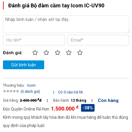
Đánh giá Bộ đàm cầm tay Icom IC-UV90
Đánh giá:
Gửi bình luận
Thương hiệu:
Icom
(0 đánh giá)
|
Có 0 câu trả lời
đ
Còn hàng
Giá hãng:
2.400.000
đ
|
Bảo hành:
12 tháng
|
đ
Hình ảnh Bộ đàm cầm tay Icom IC-UV90
-38%
1.500.000
Độc Quyền Online Rẻ Hơn:
Kính mong quý khách lấy hóa đơn đỏ khi mua hàng để tuân thủ đúng
quy định của pháp luật