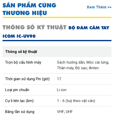
SẢN PHẨM CÙNG
Xem Thêm >>
THƯƠNG HIỆU
THÔNG SỐ KỸ THUẬT
BỘ ĐÀM CẦM TAY
ICOM IC-UV90
Thông số kỹ thuật
Trọn bộ cấu hình máy
Sách hướng dẫn
;
Móc cài lưng
;
Thân máy
;
Bộ sạc
;
Anten
Thời gian sử dụng Pin (giờ)
17
Loại pin chuẩn
Li-ion
Cự li liên lạc (km)
1 - 6 (tuỳ theo vật cản)
Băng tần sử dụng
VHF
;
UHF