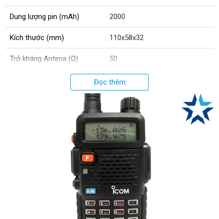
Dung lượng pin (mAh)
2000
Kích thước (mm)
110x58x32
Trở kháng Antena (Ω)
50
Dải tần số VHF (Mhz)
136 - 246
Đọc thêm
Số kênh tần số
16
Trọng lượng (g)
350
Dải tần số UHF (Mhz)
400 - 520
Công suất cao tần (W)
5.5
Độ giãn kênh (Khz)
12.5/25
Thời gian bảo hành thân máy
12
(tháng)