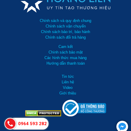
Chính sách và quy định chung
Chính sách vận chuyển
Chính sách bảo trì, bảo hành
Chính sách đổi trả hàng
Cam kết
Chính sách bảo mật
Các hình thức mua hàng
Hướng dẫn thanh toán
Bình tạo bọt DENKO-003 có nhiều ưu điểm vượt trội
Tin tức
Liên hệ
Hướng dẫn sử dụng bình tạo bọt DENKO-003
Video
Giới thiệu
Có thể thấy, sản phẩm bình tạo bọt inox DENKO được sử dụng
rộng rãi trong dịch vụ rửa xe ô tô, xe máy hiện nay. Việc sử dụng
phẩm cũng khá dễ dàng với các bước như sau:
0964 593 282
Bước 1: bạn cần pha dung dịch tẩy rửa vào trong bình với tỉ lệ : 1