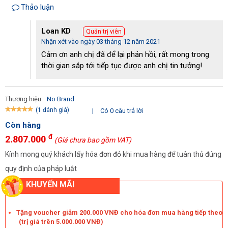
Bình sở hữu công suất làm việc vượt trội, gấp nhiều lần so
Thảo luận
với những phương pháp truyền thống.
Chỉ cần 1 lần pha dung dịch là đã đủ để bạn có thể sử
Loan KD
Quản trị viên
dụng cho cả ngày. Nếu bọt tuyết còn thừa thì hôm sau vẫn
Nhận xét vào ngày 03 tháng 12 năm 2021
có thể sử dụng được, đảm bảo không gây lãng phí.
Cảm ơn anh chị đã để lại phản hồi, rất mong trong
thời gian sắp tới tiếp tục được anh chị tin tưởng!
Thương hiệu:
No Brand
(1 đánh giá)
|
Có 0 câu trả lời
Còn hàng
đ
2.807.000
(Giá chưa bao gồm VAT)
Kính mong quý khách lấy hóa đơn đỏ khi mua hàng để tuân thủ đúng
quy định của pháp luật
KHUYẾN MÃI
Tặng voucher giảm 200.000 VNĐ cho hóa đơn mua hàng tiếp theo
Tác dụng của bình tạo bọt DENKO-003
(trị giá trên 5.000.000 VNĐ)