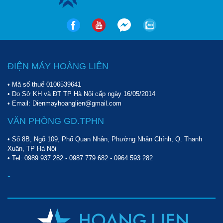
Giá thành phải chăng
Có thể thấy, sản phẩm bình bọt tuyết này được bán trên thị
trường với mức giá vô cùng hợp lý, cho nên các tiệm rửa xe, bảo
dưỡng xe chuyên nghiệp có thể đầu tư để sử dụng.
ĐIỆN MÁY HOÀNG LIÊN
• Mã số thuế 0106539641
Độ bền cao
• Do Sở KH và ĐT TP Hà Nội cấp ngày 16/05/2014
• Email: Dienmayhoanglien@gmail.com
Sản phẩm được làm từ chất liệu inox, có khả năng chống ăn
VĂN PHÒNG GD.TPHN
mòn, han gỉ hiệu quả. Bình có dung tích lên đến 40 lít, giúp mang
lại sự thuận tiện trong việc định lượng được việc pha chế dung
• Số 8B, Ngõ 109, Phố Quan Nhân, Phường Nhân Chính, Q. Thanh
Xuân, TP Hà Nội
dịch để tạo bọt.
• Tel:
0989 937 282
-
0987 779 682
-
0964 593 282
Hơn thế nữa, bình được thiết kế với trọng lượng nhẹ, giúp bạn có
-
thể dễ dàng di chuyển khi có nhu cầu.