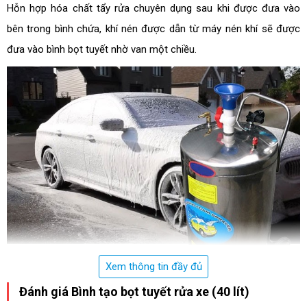
Hỗn hợp hóa chất tẩy rửa chuyên dụng sau khi được đưa vào
bên trong bình chứa, khí nén được dẫn từ máy nén khí sẽ được
đưa vào bình bọt tuyết nhờ van một chiều.
Xem thông tin đầy đủ
Đánh giá Bình tạo bọt tuyết rửa xe (40 lít)
Nguyên lý vận hành bình tạo bọt DENKO-003