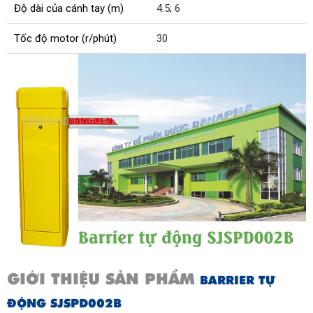
Độ dài của cánh tay (m)
4.5
;
6
Tốc độ motor (r/phút)
30
GIỚI THIỆU SẢN PHẨM
BARRIER TỰ
ĐỘNG SJSPD002B