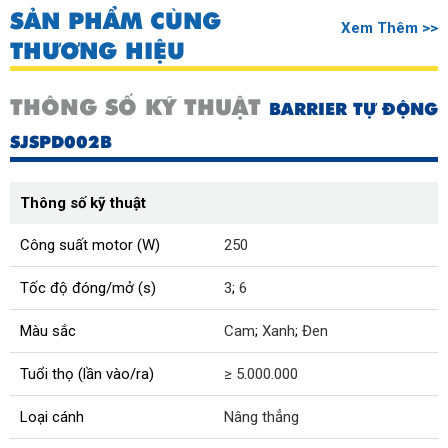
SẢN PHẨM CÙNG
Xem Thêm >>
THƯƠNG HIỆU
THÔNG SỐ KỸ THUẬT
BARRIER TỰ ĐỘNG
SJSPD002B
Thông số kỹ thuật
Công suất motor (W)
250
Tốc độ đóng/mở (s)
3
;
6
Màu sắc
Cam
;
Xanh
;
Đen
Tuổi thọ (lần vào/ra)
≥ 5.000.000
Loại cánh
Nâng thẳng