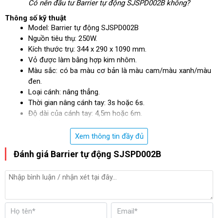
Có nên đầu tư Barrier tự động SJSPD002B không?
Thông số kỹ thuật
Model: Barrier tự động SJSPD002B
Nguồn tiêu thụ: 250W.
Kích thước trụ: 344 x 290 x 1090 mm.
Vỏ được làm bằng hợp kim nhôm.
Màu sắc: có ba màu cơ bản là màu cam/màu xanh/màu 
đen.
Loại cánh: nâng thẳng.
Thời gian nâng cánh tay: 3s hoặc 6s.
Độ dài của cánh tay: 4,5m hoặc 6m.
Tuổi thọ: >= 5.000.000 lần.
Tốc độ motor: 30r/phút.
Xem thông tin đầy đủ
Hoạt động trong môi trường nhiệt độ: -40oC đến 90oC
Đánh giá Barrier tự động SJSPD002B
Barrier tự động SJSPD002B có tốt không?
Đây cũng là thắc mắc của nhiều người dùng khi có ý định đầu tư 
Barie tự động SJSPD002B. Để giải đáp cho quý vị trong vấn đề 
này, hãy cùng Điện máy Hoàng Liên đánh giá chi tiết về sản phẩm 
này nhé!