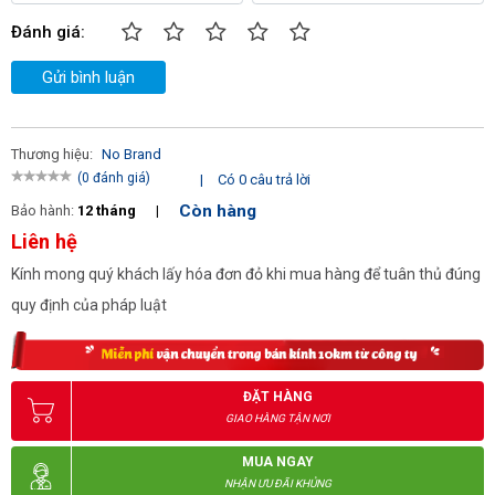
Đánh giá:
Gửi bình luận
Thương hiệu:
No Brand
(0 đánh giá)
|
Có 0 câu trả lời
Còn hàng
Bảo hành:
12 tháng
|
Liên hệ
Kính mong quý khách lấy hóa đơn đỏ khi mua hàng để tuân thủ đúng
quy định của pháp luật
Barie SJSPD002B sở hữu nhiều ưu điểm nổi bật về thiết kế cùng 
hiệu năng vận hành 
Thiết kế nhỏ gọn
ĐẶT HÀNG
Cổng barie SJSPD002B gây ấn tượng mạnh mẽ với thiết kế nhỏ 
gọn, ấn tượng. Hãng sử dụng hợp kim nhôm và inox cao cấp cho 
GIAO HÀNG TẬN NƠI
toàn bộ bộ phận máy. Qua đó tối giản trọng lượng Barrier đồng 
thời nâng cao hiệu năng vận hành máy. 
MUA NGAY
NHẬN ƯU ĐÃI KHỦNG