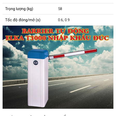
Trọng lượng (kg)
58
Tốc độ đóng/mở (s)
0.6
;
0.9