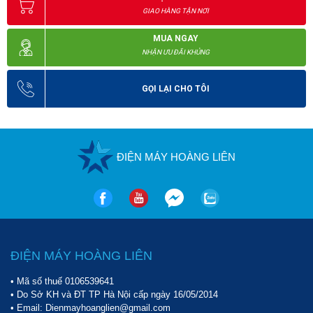
GIAO HÀNG TẬN NƠI
MUA NGAY
NHẬN ƯU ĐÃI KHỦNG
GỌI LẠI CHO TÔI
ĐIỆN MÁY HOÀNG LIÊN
Những ưu điểm vượt trội mà model ELKA T3000 đang sở hữu
ĐIỆN MÁY HOÀNG LIÊN
Linh hoạt, tiện dụng
Bên cạnh đó, 
barrier ELKA T3000
 cũng nhận được khá nhiều 
• Mã số thuế 0106539641
• Do Sở KH và ĐT TP Hà Nội cấp ngày 16/05/2014
phản hồi tích cực từ phía người dùng bởi đa dạng tính năng nổi 
• Email: Dienmayhoanglien@gmail.com