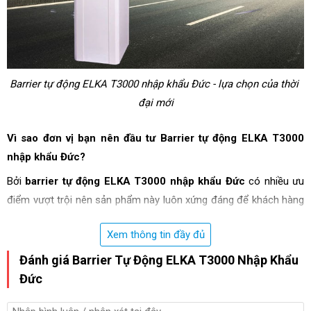
Barrier tự động ELKA T3000 nhập khẩu Đức - lựa chọn của thời 
đại mới
Vì sao đơn vị bạn nên đầu tư Barrier tự động ELKA T3000 
nhập khẩu Đức?
Bởi 
barrier tự động ELKA T3000 nhập khẩu Đức
 có nhiều ưu 
điểm vượt trội nên sản phẩm này luôn xứng đáng để khách hàng 
đầu tư, cụ thể như:
Xem thông tin đầy đủ
Thiết kế tinh tế, hiện đại
Đánh giá Barrier Tự Động ELKA T3000 Nhập Khẩu
ELKA T3000 nhập khẩu Đức
 sở hữu thiết kế nhỏ gọn, tiện dụng 
Đức
phù hợp với kích thước cổng ra vào phổ biến hiện nay. 