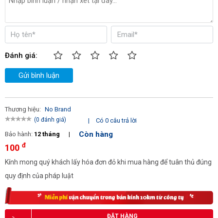
Màu chủ đạo của barrier này là màu trắng giúp tôn lên vẻ sang 
trọng cho đơn vị của bạn.
Vận hành ổn định
ELKA T3000
 được trang bị động cơ bền bỉ, chất lượng. Thậm 
Đánh giá:
chí máy có thể hoạt động ổn định trong điều kiện -30°C - 70°C. 
Gửi bình luận
Chính vì vậy người dùng hoàn toàn có thể an tâm khi lắp đặt và 
sử dụng sản phẩm ngoài trời.
Thương hiệu:
No Brand
(0 đánh giá)
|
Có 0 câu trả lời
Còn hàng
Bảo hành:
12 tháng
|
đ
100
Kính mong quý khách lấy hóa đơn đỏ khi mua hàng để tuân thủ đúng
quy định của pháp luật
ĐẶT HÀNG