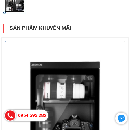
SẢN PHẨM KHUYẾN MÃI
0964 593 282