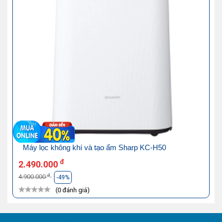
Máy lọc không khí và tạo ẩm Sharp KC-H50
đ
2.490.000
đ
4.900.000
-49%
(0 đánh giá)