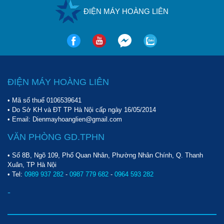
ĐIỆN MÁY HOÀNG LIÊN
ĐIỆN MÁY HOÀNG LIÊN
• Mã số thuế 0106539641
• Do Sở KH và ĐT TP Hà Nội cấp ngày 16/05/2014
• Email: Dienmayhoanglien@gmail.com
VĂN PHÒNG GD.TPHN
• Số 8B, Ngõ 109, Phố Quan Nhân, Phường Nhân Chính, Q. Thanh
Xuân, TP Hà Nội
• Tel:
0989 937 282
-
0987 779 682
-
0964 593 282
-