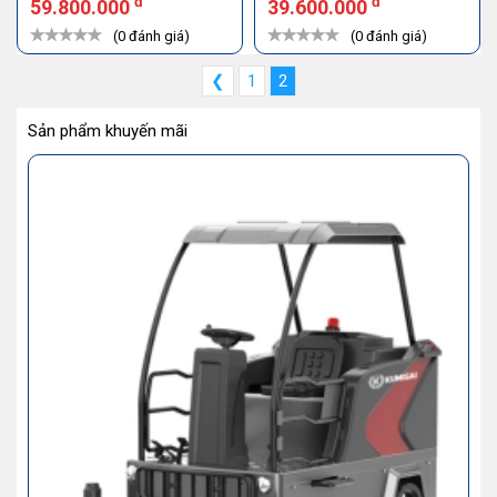
đ
đ
59.800.000
39.600.000
(0 đánh giá)
(0 đánh giá)
❮
1
2
Sản phẩm khuyến mãi