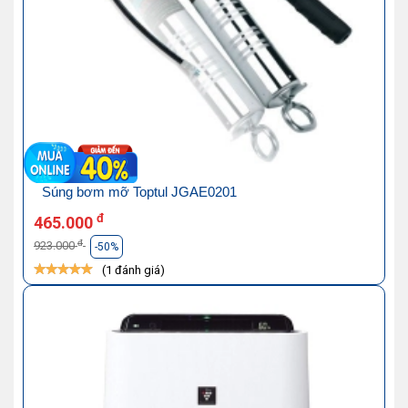
Súng bơm mỡ Toptul JGAE0201
đ
465.000
đ
923.000
-50%
(1 đánh giá)