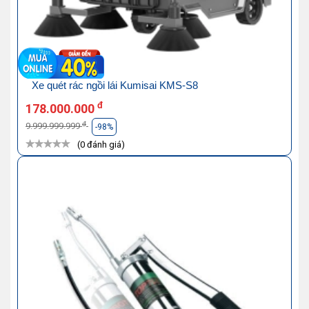
Xe quét rác ngồi lái Kumisai KMS-S8
đ
178.000.000
đ
9.999.999.999
-98%
(0 đánh giá)