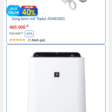
Súng bơm mỡ Toptul JGAE0201
đ
465.000
đ
923.000
-50%
(1 đánh giá)