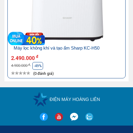
Máy lọc không khí và tạo ẩm Sharp KC-H50
đ
2.490.000
đ
4.900.000
-49%
(0 đánh giá)
ĐIỆN MÁY HOÀNG LIÊN