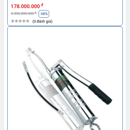
đ
178.000.000
đ
9.999.999.999
-98%
(0 đánh giá)