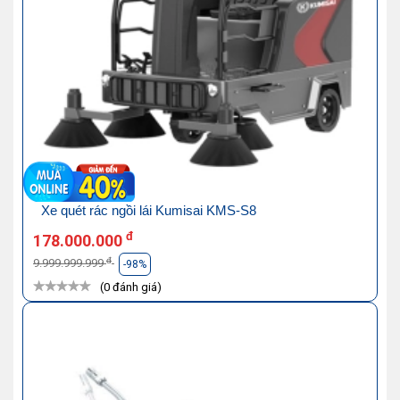
Xe quét rác ngồi lái Kumisai KMS-S8
đ
178.000.000
đ
9.999.999.999
-98%
(0 đánh giá)