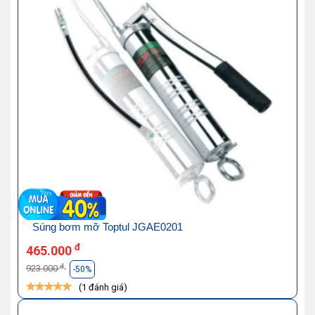
Súng bơm mỡ Toptul JGAE0201
đ
465.000
đ
923.000
-50%
(1 đánh giá)