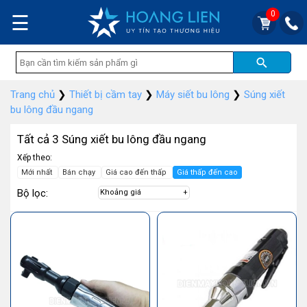
0
☰
Trang chủ
❯
Thiết bị cầm tay
❯
Máy siết bu lông
❯
Súng xiết
bu lông đầu ngang
Tất cả 3 Súng xiết bu lông đầu ngang
Xếp theo:
Mới nhất
Bán chạy
Giá cao đến thấp
Giá thấp đến cao
Bộ lọc:
Khoảng giá