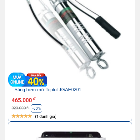
Súng bơm mỡ Toptul JGAE0201
đ
465.000
đ
923.000
-50%
(1 đánh giá)