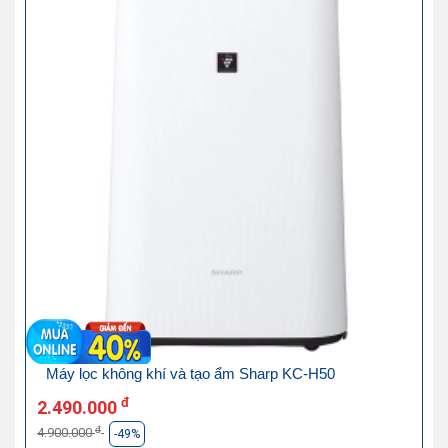
Máy lọc không khí và tạo ẩm Sharp KC-H50
đ
2.490.000
đ
4.900.000
-49%