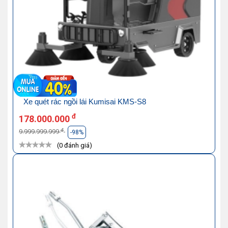
Xe quét rác ngồi lái Kumisai KMS-S8
đ
178.000.000
đ
9.999.999.999
-98%
(0 đánh giá)