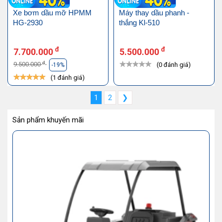
Xe bơm dầu mỡ HPMM
Máy thay dầu phanh -
HG-2930
thắng Kl-510
đ
đ
7.700.000
5.500.000
đ
9.500.000
(0 đánh giá)
-19%
(1 đánh giá)
1
2
❯
Sản phẩm khuyến mãi