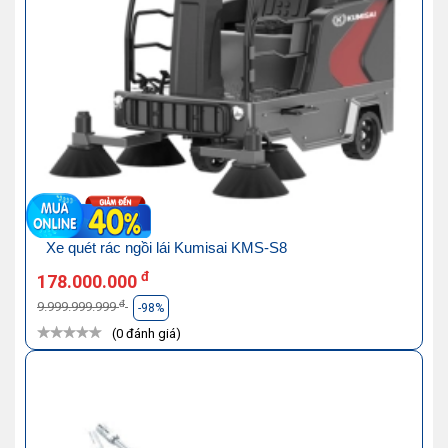
Xe quét rác ngồi lái Kumisai KMS-S8
đ
178.000.000
đ
9.999.999.999
-98%
(0 đánh giá)