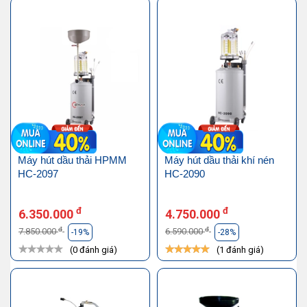
Máy hút dầu thải HPMM
Máy hút dầu thải khí nén
HC-2097
HC-2090
đ
đ
6.350.000
4.750.000
đ
đ
7.850.000
6.590.000
-19%
-28%
(0 đánh giá)
(1 đánh giá)