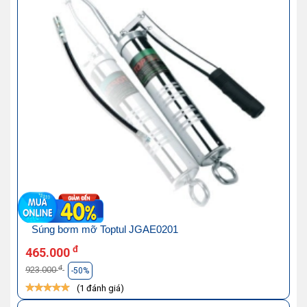
Súng bơm mỡ Toptul JGAE0201
đ
465.000
đ
923.000
-50%
(1 đánh giá)