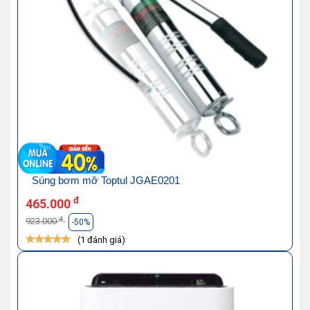
Súng bơm mỡ Toptul JGAE0201
đ
465.000
đ
923.000
-50%
(1 đánh giá)