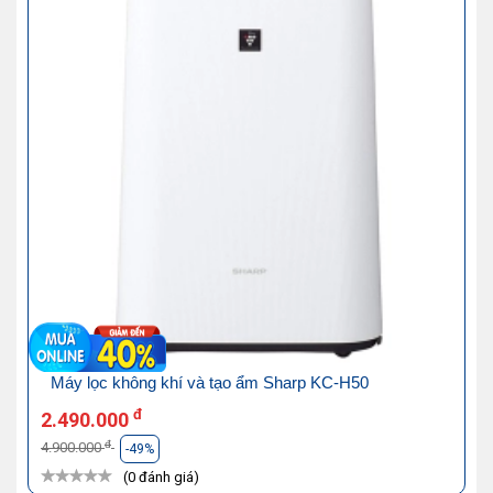
Máy lọc không khí và tạo ẩm Sharp KC-H50
đ
2.490.000
đ
4.900.000
-49%
(0 đánh giá)