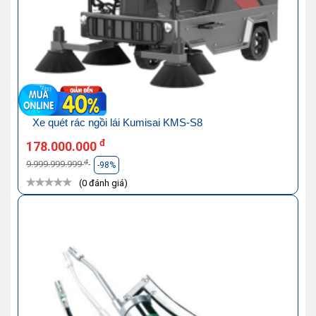
Xe quét rác ngồi lái Kumisai KMS-S8
đ
178.000.000
đ
9.999.999.999
-98%
(0 đánh giá)