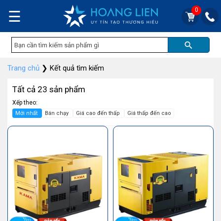
0
☰
Trang chủ
❯
Kết quả tìm kiếm
Tất cả 23 sản phẩm
Xếp theo:
Mới nhất
Bán chạy
Giá cao đến thấp
Giá thấp đến cao