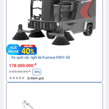
Xe quét rác ngồi lái Kumisai KMS-S8
đ
178.000.000
đ
9.999.999.999
-98%
(0 đánh giá)