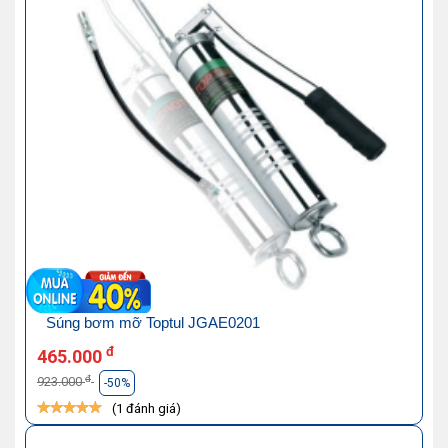
Súng bơm mỡ Toptul JGAE0201
đ
465.000
đ
923.000
-50%
(1 đánh giá)