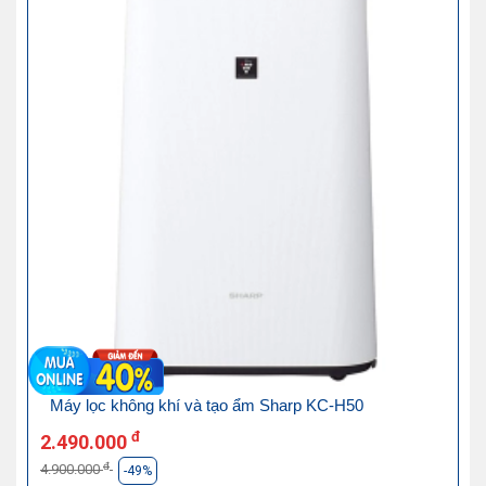
Máy lọc không khí và tạo ẩm Sharp KC-H50
đ
2.490.000
đ
4.900.000
-49%