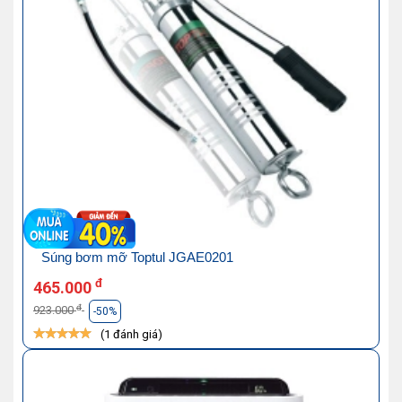
Súng bơm mỡ Toptul JGAE0201
đ
465.000
đ
923.000
-50%
(1 đánh giá)