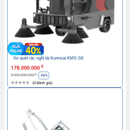
Xe quét rác ngồi lái Kumisai KMS-S8
đ
178.000.000
đ
9.999.999.999
-98%
(0 đánh giá)