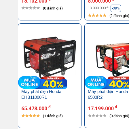
18.102.000
8.000.000
đ
13.000.000
(0 đánh giá)
-38%
(2 đánh giá
Máy phát điện Honda
Máy phát điện Hond
EHB11000R1
6500R2
đ
đ
65.478.000
17.199.000
(1 đánh giá)
(0 đánh giá