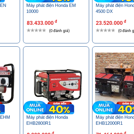
 EN
Máy phát điện Honda EM
Máy phát điện Ho
10000
4500 DX
đ
đ
83.433.000
23.520.000
)
(0 đánh giá)
(0 đánh g
a EHM
Máy phát điện Honda
Máy phát điện Hon
EHB2800R1
EHB12000R1
đ
đ