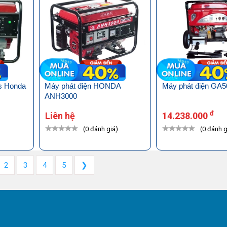
us Honda
Máy phát điện HONDA
Máy phát điện GA
ANH3000
đ
Liên hệ
14.238.000
)
(0 đánh giá)
(0 đánh g
2
3
4
5
❯