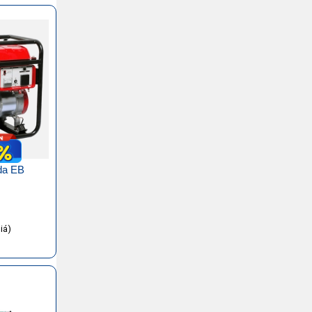
da EB
iá)