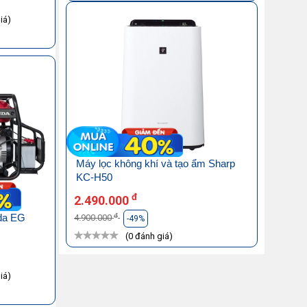
iá)
Máy lọc không khí và tạo ẩm Sharp
KC-H50
đ
2.490.000
đ
da EG
4.900.000
-49%
(0 đánh giá)
iá)