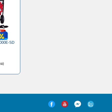
5000E-SD
iá)