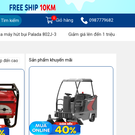
0
Giỏ hàng
0987779682
Tìm kiếm
út bụi Palada 802J-3
Giảm giá lên đến 1 triệu đồng khi mua Má
Sản phẩm khuyến mãi
ấp đến cao