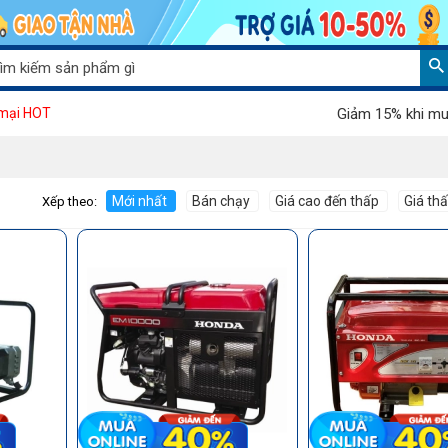
Giảm 15% khi mua máy h
mại HOT
Mới nhất
Bán chạy
Giá cao đến thấp
Giá th
Xếp theo: