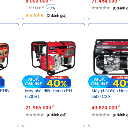
8.000.000
71.464.000
đ
9.585.000
(0 đánh g
-17%
)
(2 đánh giá)
a EHB
Máy phát điện Honda EH
Máy phát điện Hon
6500R1
6500 CXS
đ
đ
21.966.000
40.824.000
)
(0 đánh giá)
(0 đánh g