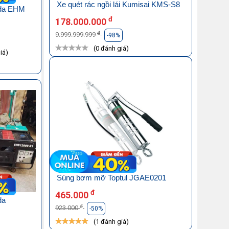
Xe quét rác ngồi lái Kumisai KMS-S8
nda EHM
đ
178.000.000
đ
9.999.999.999
-98%
(0 đánh giá)
iá)
Súng bơm mỡ Toptul JGAE0201
đ
465.000
da
đ
923.000
-50%
(1 đánh giá)