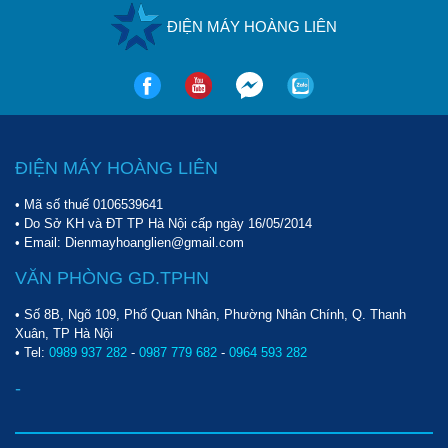
ĐIỆN MÁY HOÀNG LIÊN
ĐIỆN MÁY HOÀNG LIÊN
• Mã số thuế 0106539641
• Do Sở KH và ĐT TP Hà Nội cấp ngày 16/05/2014
• Email: Dienmayhoanglien@gmail.com
VĂN PHÒNG GD.TPHN
• Số 8B, Ngõ 109, Phố Quan Nhân, Phường Nhân Chính, Q. Thanh
Xuân, TP Hà Nội
• Tel:
0989 937 282
-
0987 779 682
-
0964 593 282
-