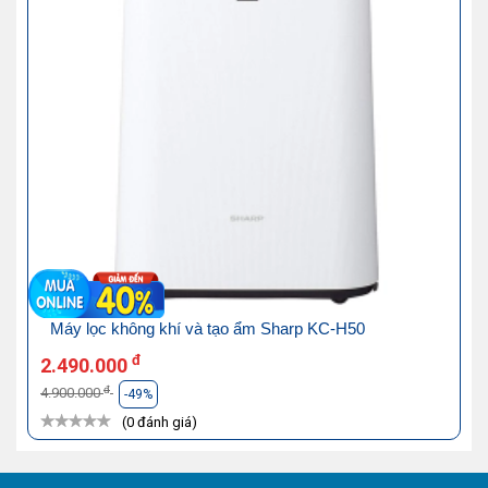
Máy lọc không khí và tạo ẩm Sharp KC-H50
đ
2.490.000
đ
4.900.000
-49%
(0 đánh giá)