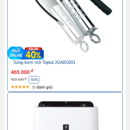
Súng bơm mỡ Toptul JGAE0201
đ
465.000
đ
923.000
-50%
(1 đánh giá)