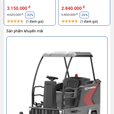
đ
đ
3.150.000
2.840.000
đ
đ
4.620.000
3.850.000
-32%
-26%
(1 đánh giá)
(1 đánh giá)
Sản phẩm khuyến mãi