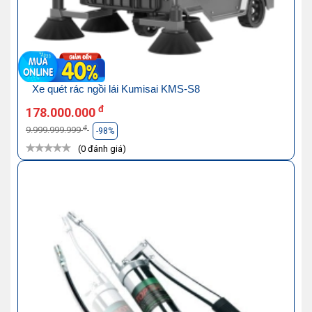
Xe quét rác ngồi lái Kumisai KMS-S8
đ
178.000.000
đ
9.999.999.999
-98%
(0 đánh giá)