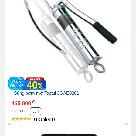
Súng bơm mỡ Toptul JGAE0201
đ
465.000
đ
923.000
-50%
(1 đánh giá)