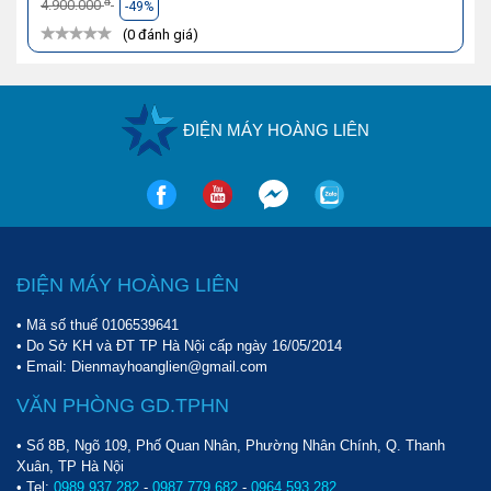
đ
4.900.000
-49%
(0 đánh giá)
ĐIỆN MÁY HOÀNG LIÊN
ĐIỆN MÁY HOÀNG LIÊN
• Mã số thuế 0106539641
• Do Sở KH và ĐT TP Hà Nội cấp ngày 16/05/2014
• Email: Dienmayhoanglien@gmail.com
VĂN PHÒNG GD.TPHN
• Số 8B, Ngõ 109, Phố Quan Nhân, Phường Nhân Chính, Q. Thanh
Xuân, TP Hà Nội
• Tel:
0989 937 282
-
0987 779 682
-
0964 593 282