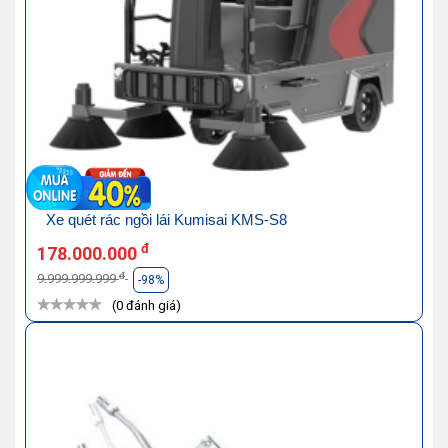
Xe quét rác ngồi lái Kumisai KMS-S8
đ
178.000.000
đ
9.999.999.999
-98%
(0 đánh giá)