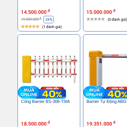
đ
đ
14.500.000
15.000.000
đ
19.500.000
(0 đánh giá
-26%
(1 đánh giá)
Cổng Barrier BS-306-TIIIA
Barrier Tự Động ABG
đ
đ
18.500.000
19.351.000