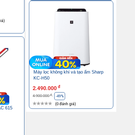
iá)
Máy lọc không khí và tạo ẩm Sharp
KC-H50
đ
2.490.000
đ
4.900.000
-49%
(0 đánh giá)
AC 615