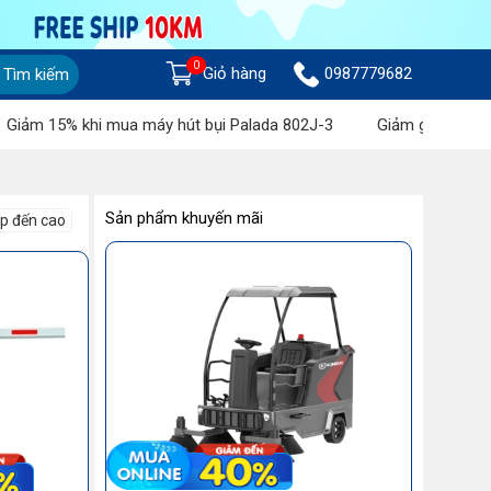
0
Giỏ hàng
0987779682
Tìm kiếm
15% khi mua máy hút bụi Palada 802J-3
Giảm giá lên đến 1 tri
Sản phẩm khuyến mãi
ấp đến cao