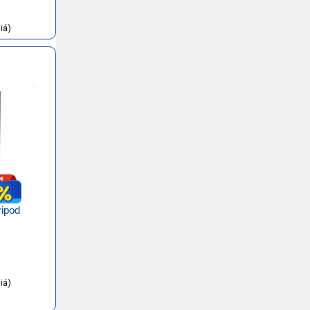
iá)
ripod
iá)