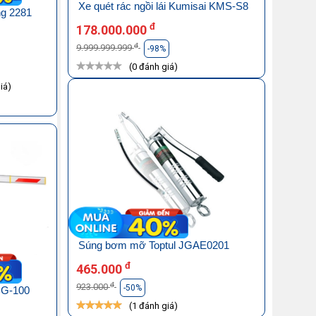
Xe quét rác ngồi lái Kumisai KMS-S8
ng 2281
đ
178.000.000
đ
9.999.999.999
-98%
(0 đánh giá)
iá)
Súng bơm mỡ Toptul JGAE0201
đ
465.000
đ
923.000
-50%
BG-100
(1 đánh giá)