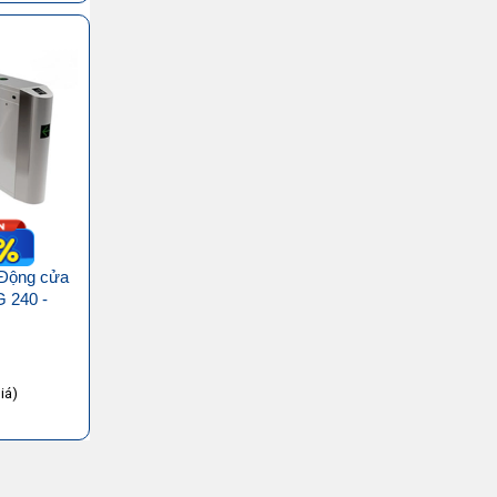
 Động cửa
 240 -
iá)