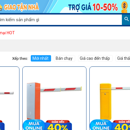
Giảm 
mại HOT
Mới nhất
Bán chạy
Giá cao đến thấp
Giá th
Xếp theo: