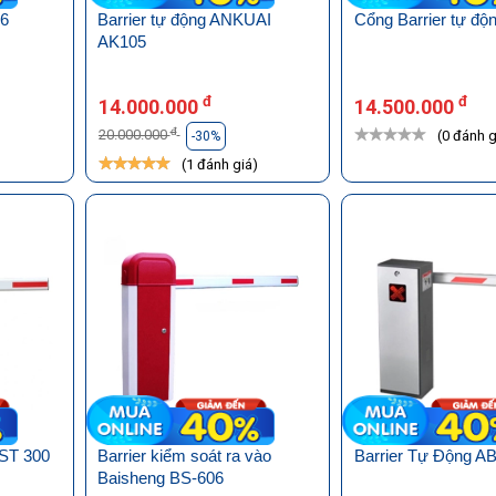
06
Barrier tự động ANKUAI
Cổng Barrier tự độ
AK105
đ
đ
14.000.000
14.500.000
đ
20.000.000
(0 đánh g
-30%
)
(1 đánh giá)
 ST 300
Barrier kiểm soát ra vào
Barrier Tự Động A
Baisheng BS-606