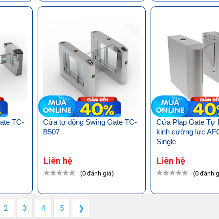
ate TC-
Cửa tự động Swing Gate TC-
Cửa Plap Gate Tự
B507
kinh cường lực AFG
Single
Liên hệ
Liên hệ
)
(0 đánh giá)
(0 đánh g
2
3
4
5
❯