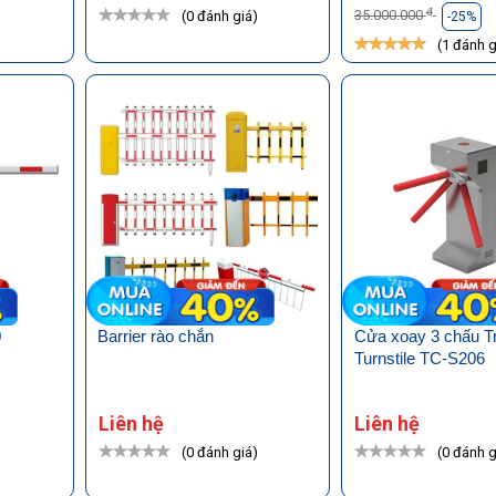
đ
35.000.000
)
(0 đánh giá)
-25%
(1 đánh g
0
Barrier rào chắn
Cửa xoay 3 chấu T
Turnstile TC-S206
Liên hệ
Liên hệ
(0 đánh giá)
(0 đánh g
)