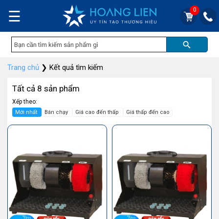
0
☰
Trang chủ
❯
Kết quả tìm kiếm
Tất cả 8 sản phẩm
Xếp theo:
Mới nhất
Bán chạy
Giá cao đến thấp
Giá thấp đến cao