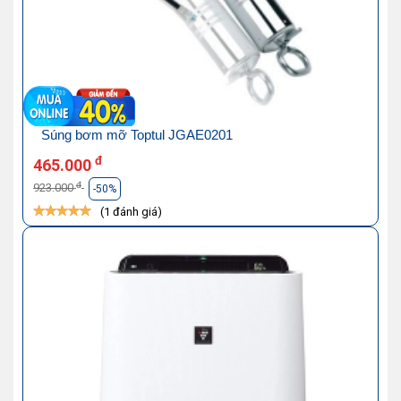
Súng bơm mỡ Toptul JGAE0201
đ
465.000
đ
923.000
-50%
(1 đánh giá)