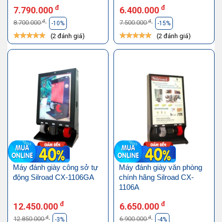
đ
đ
7.790.000
6.400.000
đ
đ
8.700.000
7.500.000
-10%
-15%
(2 đánh giá)
(2 đánh giá)
Máy đánh giày công sở tự
Máy đánh giày văn phòng
động Silroad CX-1106GA
chính hãng Silroad CX-
1106A
đ
đ
12.450.000
6.650.000
đ
đ
12.850.000
6.900.000
-3%
-4%