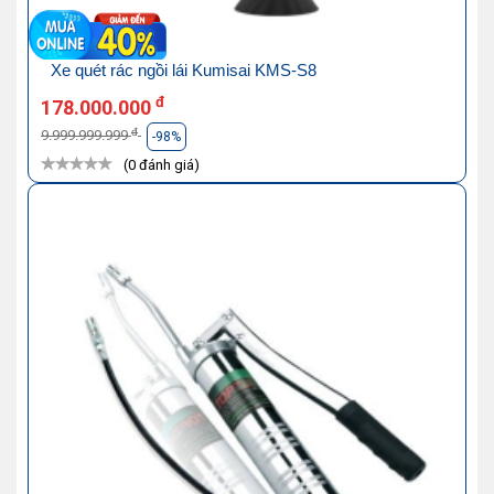
Xe quét rác ngồi lái Kumisai KMS-S8
đ
178.000.000
đ
9.999.999.999
-98%
(0 đánh giá)