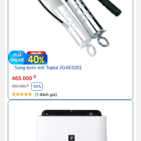
Súng bơm mỡ Toptul JGAE0201
đ
465.000
đ
923.000
-50%
(1 đánh giá)