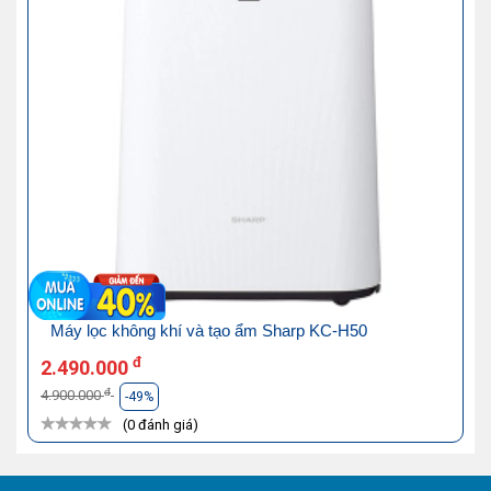
Máy lọc không khí và tạo ẩm Sharp KC-H50
đ
2.490.000
đ
4.900.000
-49%
(0 đánh giá)