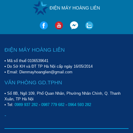
ĐIỆN MÁY HOÀNG LIÊN
ĐIỆN MÁY HOÀNG LIÊN
• Mã số thuế 0106539641
• Do Sở KH và ĐT TP Hà Nội cấp ngày 16/05/2014
• Email: Dienmayhoanglien@gmail.com
VĂN PHÒNG GD.TPHN
• Số 8B, Ngõ 109, Phố Quan Nhân, Phường Nhân Chính, Q. Thanh
Xuân, TP Hà Nội
• Tel:
0989 937 282
-
0987 779 682
-
0964 593 282
-