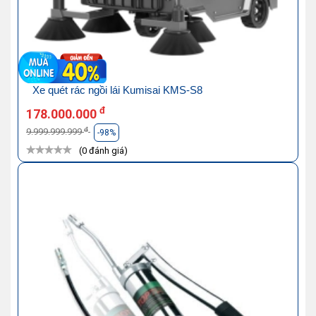
Xe quét rác ngồi lái Kumisai KMS-S8
đ
178.000.000
đ
9.999.999.999
-98%
(0 đánh giá)