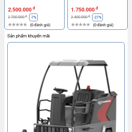
đ
đ
2.500.000
1.750.000
đ
đ
2.700.000
2.400.000
-7%
-27%
(0 đánh giá)
(0 đánh giá)
Sản phẩm khuyến mãi