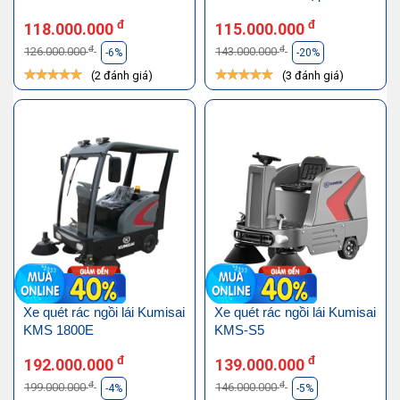
đ
đ
118.000.000
115.000.000
đ
đ
126.000.000
143.000.000
-6%
-20%
(2 đánh giá)
(3 đánh giá)
Xe quét rác ngồi lái Kumisai
Xe quét rác ngồi lái Kumisai
KMS 1800E
KMS-S5
đ
đ
192.000.000
139.000.000
đ
đ
199.000.000
146.000.000
-4%
-5%