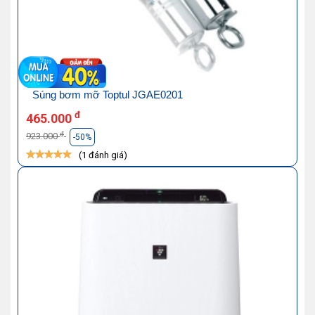
Súng bơm mỡ Toptul JGAE0201
đ
465.000
đ
923.000
-50%
(1 đánh giá)