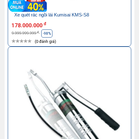
Xe quét rác ngồi lái Kumisai KMS-S8
đ
178.000.000
đ
9.999.999.999
-98%
(0 đánh giá)