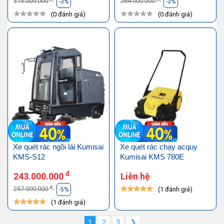
315.000.000
264.000.000
-3%
-3%
(0 đánh giá)
(0 đánh giá)
Xe quét rác ngồi lái Kumisai
Xe quét rác chạy acquy
KMS-S12
Kumisai KMS 780E
đ
243.000.000
Liên hệ
đ
257.000.000
(1 đánh giá)
-5%
(1 đánh giá)
1
2
3
❯