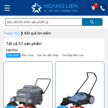
0
☰
Trang chủ
❯
Kết quả tìm kiếm
Tất cả 57 sản phẩm
Xếp theo:
Mới nhất
Bán chạy
Giá cao đến thấp
Giá thấp đến cao