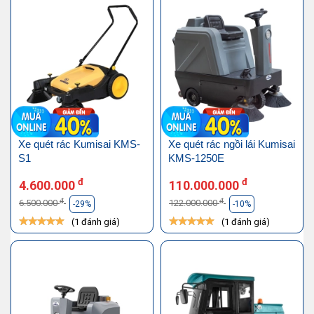
Xe quét rác Kumisai KMS-
Xe quét rác ngồi lái Kumisai
S1
KMS-1250E
đ
đ
4.600.000
110.000.000
đ
đ
6.500.000
122.000.000
-29%
-10%
(1 đánh giá)
(1 đánh giá)