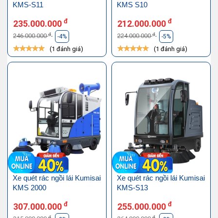
KMS-S11
KMS S10
đ
đ
235.000.000
212.000.000
đ
đ
246.000.000
224.000.000
-4%
-5%
(1 đánh giá)
(1 đánh giá)
Xe quét rác ngồi lái Kumisai
Xe quét rác ngồi lái Kumisai
KMS 2000
KMS-S13
đ
đ
307.000.000
255.000.000
đ
đ