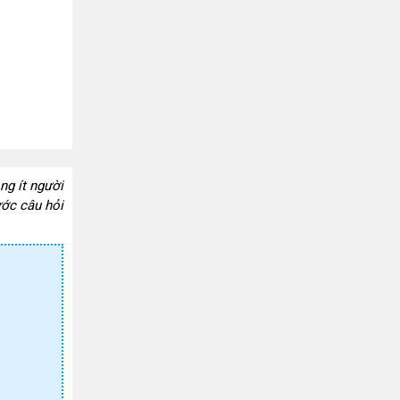
g ít người 
ớc câu hỏi 