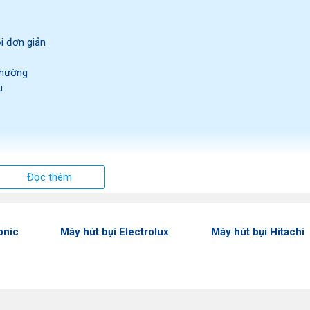
ỗi đơn giản
 thường
u
Đọc thêm
 vào năm 1919. Khởi đầu bằng việc sản xuất và kinh doanh máy hút b
onic
Máy hút bụi Electrolux
Máy hút bụi Hitachi
m như tủ lạnh, máy giặt, điều hòa không khí, máy rửa bát và các th
êu chuẩn châu Âu. Đến nay, tổng số nhân viên của Electrolux đã lên 