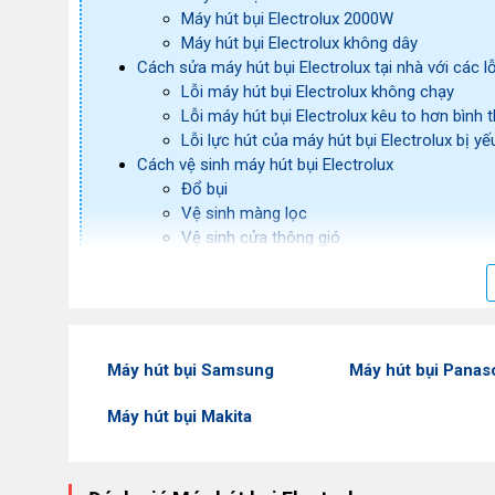
Máy hút bụi Electrolux 2000W
Máy hút bụi Electrolux không dây
Cách sửa máy hút bụi Electrolux tại nhà với các l
Lỗi máy hút bụi Electrolux không chạy
Lỗi máy hút bụi Electrolux kêu to hơn bình
Lỗi lực hút của máy hút bụi Electrolux bị yế
Cách vệ sinh máy hút bụi Electrolux
Đổ bụi
Vệ sinh màng lọc
Vệ sinh cửa thông gió
Electrolux - thương hiệu nổi tiếng của Thụy Điển
Electrolux là thương hiệu của Thụy Điển, được thành lập
Máy hút bụi Samsung
Máy hút bụi Panas
Electrolux đã mở rộng thị trường với nhiều dòng sản phẩ
Máy hút bụi Makita
dụng... Sản phẩm của hãng đều có chất lượng tốt, đạt ti
người.