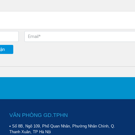
uận
VĂN PHÒNG GD.TPHN
• Số 8B, Ngõ 109, Phố Quan Nhân, Phường Nhân Chính, Q.
- thương hiệu triệu người sử dụng
Thanh Xuân, TP Hà Nội