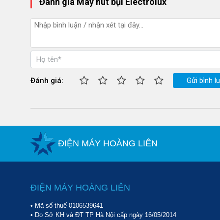
Đánh giá Máy hút bụi Electrolux
Đánh giá:
Gửi bình l
ĐIỆN MÁY HOÀNG LIÊN
ĐIỆN MÁY HOÀNG LIÊN
• Mã số thuế 0106539641
Electrolux 
• Do Sở KH và ĐT TP Hà Nội cấp ngày 16/05/2014