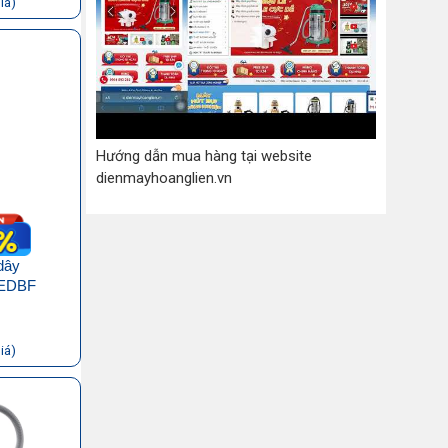
iá)
Hướng dẫn mua hàng tại website
dienmayhoanglien.vn
dây
1EDBF
iá)