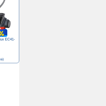
olux EC41-
iá)