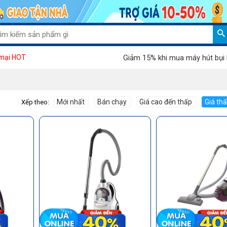
Giảm 15% khi mua máy hút bụi Palada
mại HOT
Mới nhất
Bán chạy
Giá cao đến thấp
Giá th
Xếp theo: