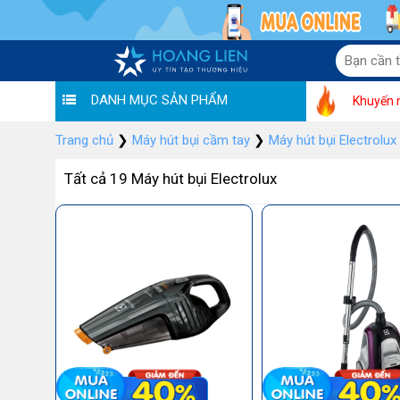
DANH MỤC SẢN PHẨM
Khuyến 
Trang chủ
❯
Máy hút bụi cầm tay
❯
Máy hút bụi Electrolux
Tất cả 19 Máy hút bụi Electrolux