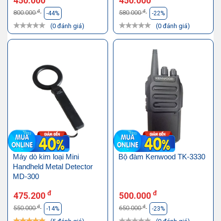
450.000
450.000
đ
đ
800.000
580.000
-44%
-22%
(0 đánh giá)
(0 đánh giá)
Máy dò kim loại Mini
Bộ đàm Kenwood TK-3330
Handheld Metal Detector
MD-300
đ
đ
475.200
500.000
đ
đ
550.000
650.000
-14%
-23%