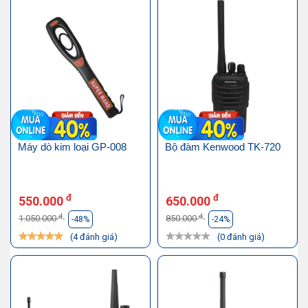
Máy dò kim loại GP-008
Bộ đàm Kenwood TK-720
đ
đ
550.000
650.000
đ
đ
1.050.000
850.000
-48%
-24%
(4 đánh giá)
(0 đánh giá)