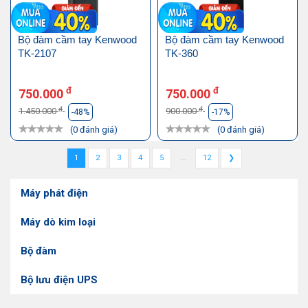
Bộ đàm cầm tay Kenwood
Bộ đàm cầm tay Kenwood
TK-2107
TK-360
đ
đ
750.000
750.000
đ
đ
1.450.000
900.000
-48%
-17%
(0 đánh giá)
(0 đánh giá)
1
2
3
4
5
...
12
❯
Máy phát điện
Máy dò kim loại
Bộ đàm
Bộ lưu điện UPS