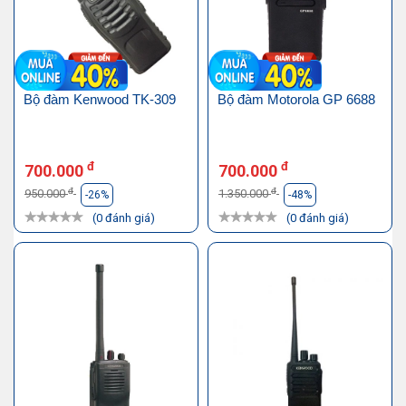
Bộ đàm Kenwood TK-309
Bộ đàm Motorola GP 6688
đ
đ
700.000
700.000
đ
đ
950.000
1.350.000
-26%
-48%
(0 đánh giá)
(0 đánh giá)