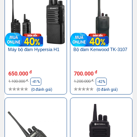
Máy bộ đàm Hypersia H1
Bộ đàm Kenwood TK-3107
đ
đ
650.000
700.000
đ
đ
1.100.000
1.200.000
-41%
-42%
(0 đánh giá)
(0 đánh giá)