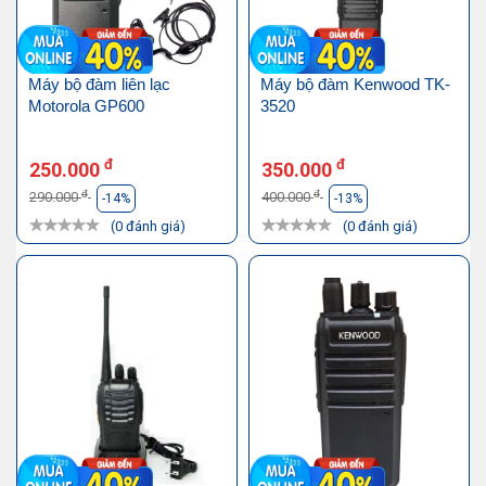
Máy bộ đàm liên lạc
Máy bộ đàm Kenwood TK-
Motorola GP600
3520
đ
đ
250.000
350.000
đ
đ
290.000
400.000
-14%
-13%
(0 đánh giá)
(0 đánh giá)