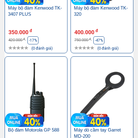
Máy bộ đàm Kenwood TK-
Máy bộ đàm Kenwood TK-
3407 PLUS
320
đ
đ
350.000
400.000
đ
đ
420.000
750.000
-17%
-47%
(0 đánh giá)
(0 đánh giá)
Bộ đàm Motorola GP 588
Máy dò cầm tay Garret
MD-200