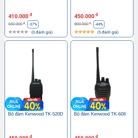
đ
đ
410.000
450.000
đ
đ
650.000
800.000
-37%
-44%
(0 đánh giá)
(5 đánh giá)
Bộ đàm Kenwood TK-520D
Bộ đàm Kenwood TK-608
đ
đ